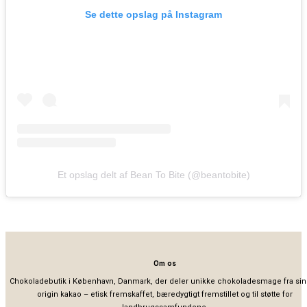
Se dette opslag på Instagram
Et opslag delt af Bean To Bite (@beantobite)
Om os
Chokoladebutik i København, Danmark, der deler unikke chokoladesmage fra sin
origin kakao – etisk fremskaffet, bæredygtigt fremstillet og til støtte for