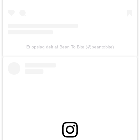
Et opslag delt af Bean To Bite (@beantobite)