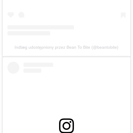
Indlæg udostępniony przez Bean To Bite (@beantobite)