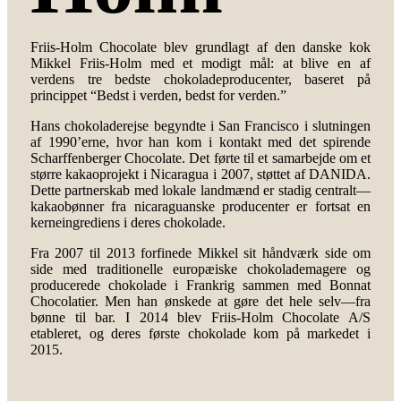
Friis-Holm Chocolate blev grundlagt af den danske kok
Mikkel Friis-Holm med et modigt mål: at blive en af
verdens tre bedste chokoladeproducenter, baseret på
princippet “Bedst i verden, bedst for verden.”
Hans chokoladerejse begyndte i San Francisco i slutningen
af 1990’erne, hvor han kom i kontakt med det spirende
Scharffenberger Chocolate. Det førte til et samarbejde om et
større kakaoprojekt i Nicaragua i 2007, støttet af DANIDA.
Dette partnerskab med lokale landmænd er stadig centralt—
kakaobønner fra nicaraguanske producenter er fortsat en
kerneingrediens i deres chokolade.
Fra 2007 til 2013 forfinede Mikkel sit håndværk side om
side med traditionelle europæiske chokolademagere og
producerede chokolade i Frankrig sammen med Bonnat
Chocolatier. Men han ønskede at gøre det hele selv—fra
bønne til bar. I 2014 blev Friis-Holm Chocolate A/S
etableret, og deres første chokolade kom på markedet i
2015.