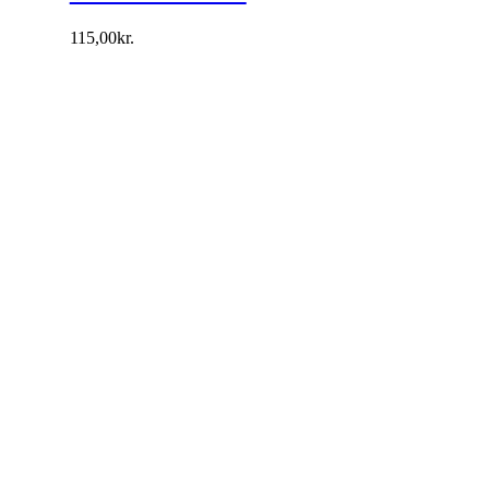
115,00
kr.