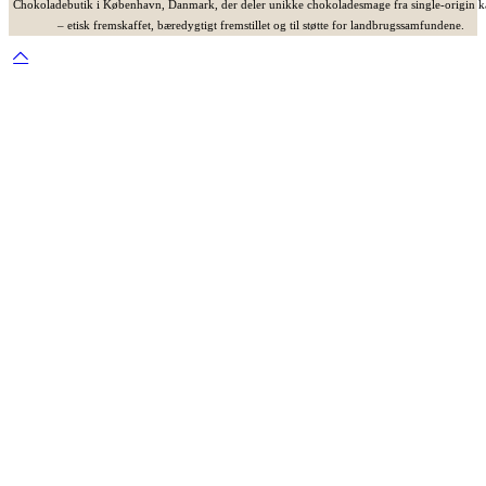
Chokoladebutik i København, Danmark, der deler unikke chokoladesmage fra single-origin 
– etisk fremskaffet, bæredygtigt fremstillet og til støtte for landbrugssamfundene.